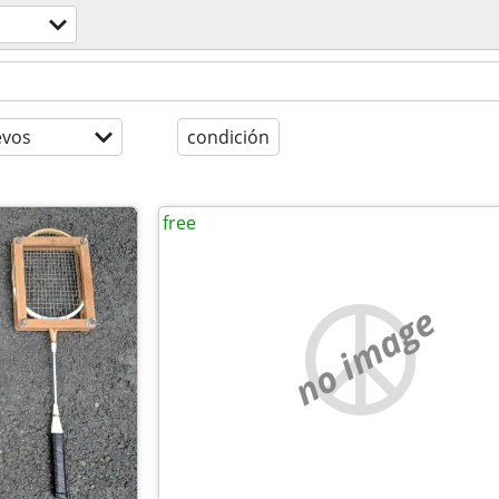
evos
condición
free
no image