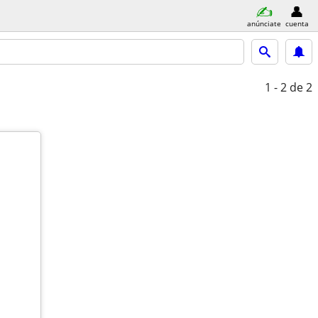
anúnciate
cuenta
1 - 2
de 2