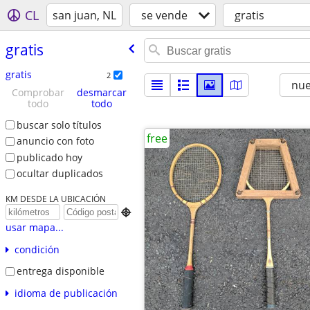
CL
san juan, NL
se vende
gratis
gratis
gratis
2
nu
Comprobar
desmarcar
todo
todo
buscar solo títulos
free
anuncio con foto
publicado hoy
ocultar duplicados
KM DESDE LA UBICACIÓN

usar mapa...
condición
entrega disponible
idioma de publicación