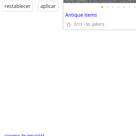
restablecer
aplicar
•
•
•
•
•
•
•
Antique items
7/11
St. John's
consejos de seguridad