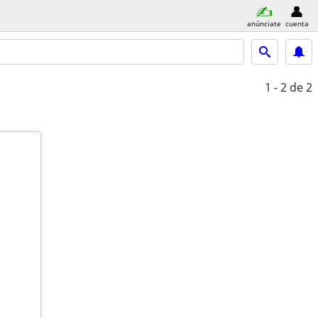
anúnciate
cuenta
1 - 2
de 2