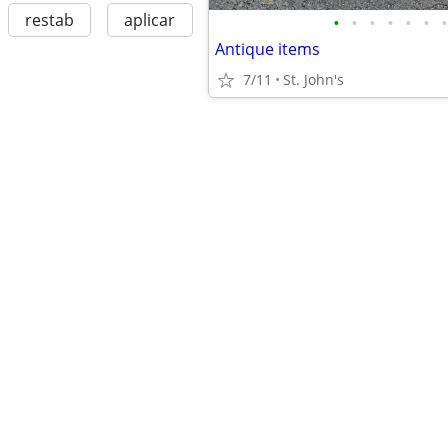
restab
aplicar
•
•
•
•
•
•
•
Antique items
7/11
St. John's