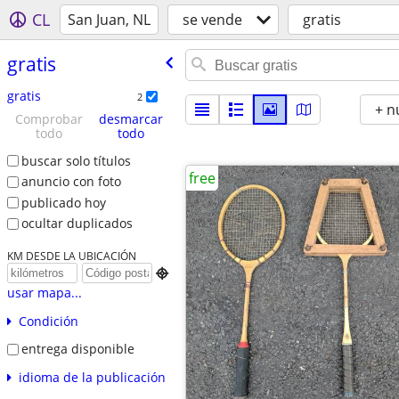
CL
San Juan, NL
se vende
gratis
gratis
gratis
2
+ n
Comprobar
desmarcar
todo
todo
buscar solo títulos
free
anuncio con foto
publicado hoy
ocultar duplicados
KM DESDE LA UBICACIÓN

usar mapa...
Condición
entrega disponible
idioma de la publicación