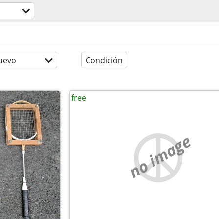
uevo
Condición
free
no image