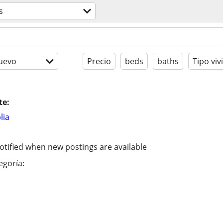
s
uevo
Precio
beds
baths
Tipo viv
te:
lia
otified when new postings are available
egoría: