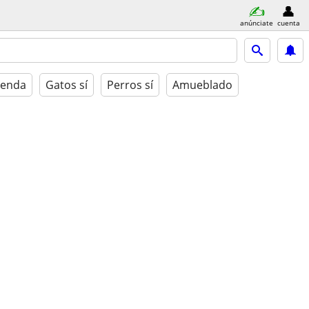
anúnciate
cuenta
ienda
Gatos sí
Perros sí
Amueblado