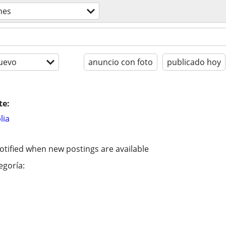
nes
uevo
anuncio con foto
publicado hoy
te:
lia
otified when new postings are available
egoría: