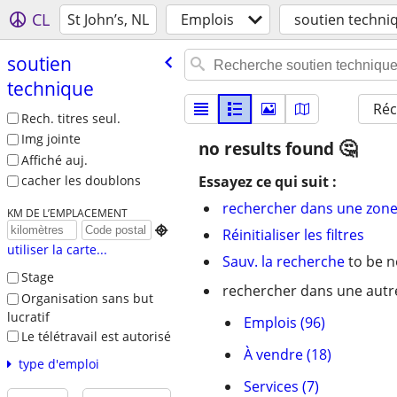
CL
St John’s, NL
Emplois
soutien techni
soutien
technique
Réc
Rech. titres seul.
Img jointe
no results found
Affiché auj.
Essayez ce qui suit :
cacher les doublons
rechercher dans une zone
KM DE L’EMPLACEMENT

Réinitialiser les filtres
utiliser la carte...
Sauv. la recherche
to be n
Stage
rechercher dans une autre
Organisation sans but
lucratif
Emplois (96)
Le télétravail est autorisé
À vendre (18)
type d'emploi
Services (7)