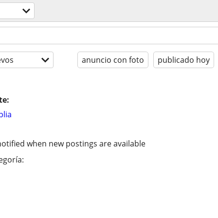
evos
anuncio con foto
publicado hoy
te:
lia
otified when new postings are available
egoría: