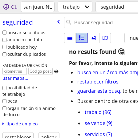
CL
san juan, NL
trabajo
seguridad
seguridad
buscar solo títulos
nu
anuncio con foto
publicado hoy
no results found
ocultar duplicados
Por favor, intente lo siguien
KM DESDE LA UBICACIÓN

busca en un área más amp
usar mapa...
restablecer filtros
posibilidad de
guardar esta búsq.
to be n
teletrabajo
Buscar dentro de otra cat
beca
organización sin ánimo
trabajo (96)
de lucro
se vende (9)
tipo de empleo
servicios (7)
restablecer
aplicar