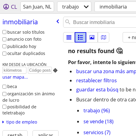
CL
San Juan, NL
trabajo
inmobiliaria
inmobiliaria
buscar solo títulos
+ n
anuncio con foto
publicado hoy
no results found
ocultar duplicados
Por favor, intente lo siguien
KM DESDE LA UBICACIÓN

buscar una zona más amp
usar mapa...
restablecer filtros
beca
guardar esta búsq
to be n
organización sin ánimo
Buscar dentro de otra cat
de lucro
posibilidad de
trabajo (96)
teletrabajo
se vende (18)
tipo de empleo
servicios (7)
restab
aplicar