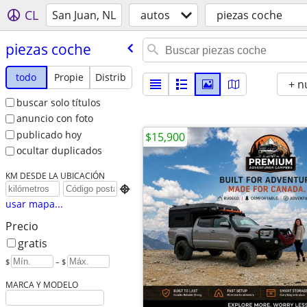
CL
San Juan, NL
autos
piezas coche
piezas coche
todo
Propie
Distrib
+ n
buscar solo títulos
anuncio con foto
publicado hoy
$15,900
ocultar duplicados
KM DESDE LA UBICACIÓN

usar mapa...
Precio
gratis
$
– $
MARCA Y MODELO