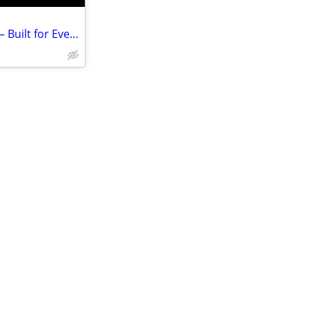
Pop-Up Truck Camper for Sale – Built for Every Canadian Adventure