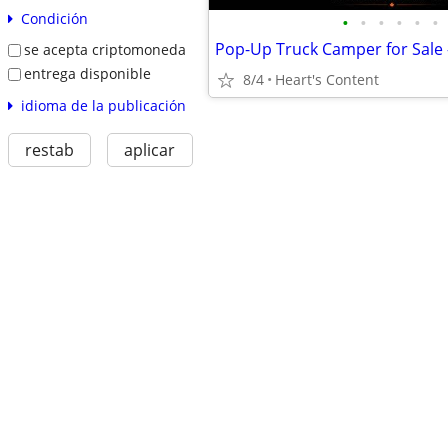
Condición
•
•
•
•
•
•
se acepta criptomoneda
entrega disponible
8/4
Heart's Content
idioma de la publicación
restab
aplicar