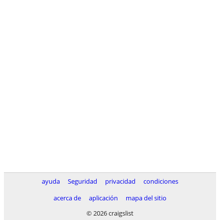
ayuda
Seguridad
privacidad
condiciones
acerca de
aplicación
mapa del sitio
© 2026 craigslist