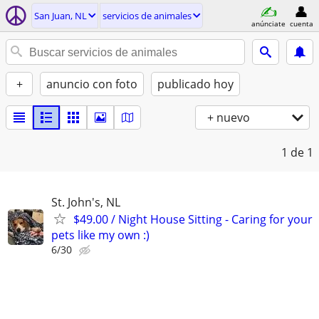
San Juan, NL
servicios de animales
anúnciate
cuenta
+
anuncio con foto
publicado hoy
+ nuevo
1
de 1
St. John's, NL
$49.00 / Night House Sitting - Caring for your
pets like my own :)
6/30