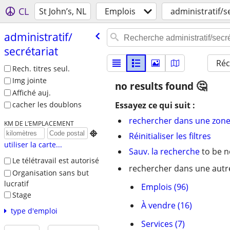
CL
St John’s, NL
Emplois
administratif/s
administratif/​
secrétariat
Réc
Rech. titres seul.
Img jointe
no results found
Affiché auj.
Essayez ce qui suit :
cacher les doublons
rechercher dans une zone
KM DE L’EMPLACEMENT

Réinitialiser les filtres
utiliser la carte...
Sauv. la recherche
to be n
Le télétravail est autorisé
rechercher dans une autre
Organisation sans but
lucratif
Emplois (96)
Stage
À vendre (16)
type d'emploi
Services (7)