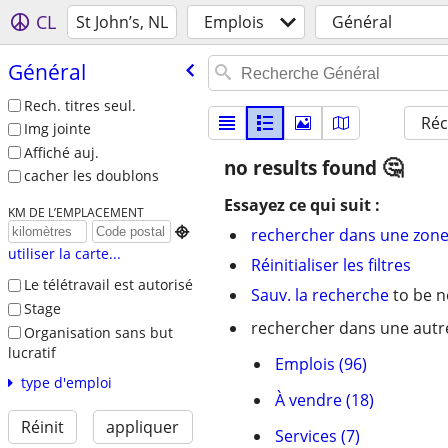
CL
St John’s, NL
Emplois
Général
Général
Rech. titres seul.
Réc
Img jointe
Affiché auj.
no results found
cacher les doublons
Essayez ce qui suit :
KM DE L’EMPLACEMENT

rechercher dans une zone
utiliser la carte...
Réinitialiser les filtres
Le télétravail est autorisé
Sauv. la recherche
to be n
Stage
rechercher dans une autre
Organisation sans but
lucratif
Emplois (96)
type d'emploi
À vendre (18)
Réinit
appliquer
Services (7)