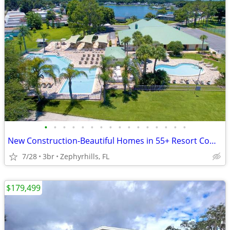
•
•
•
•
•
•
•
•
•
•
•
•
•
•
•
•
New Construction-Beautiful Homes in 55+ Resort Community in Florida
7/28
3br
Zephyrhills, FL
$179,499