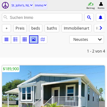
St. John’s, NL
Immo
Beitrag
Konto
+
Preis
beds
baths
Immobilienart
Katze
Neustes
1 - 2
von 4
$189,900