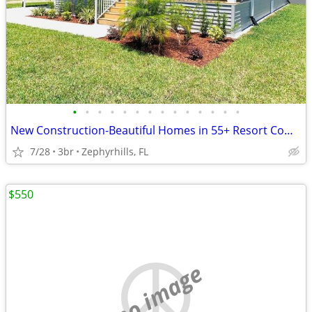
•
•
•
•
•
•
•
•
•
•
•
•
•
•
New Construction-Beautiful Homes in 55+ Resort Community in Florida
7/28
3br
Zephyrhills, FL
$550
no image