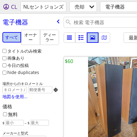
CL
NLセントジョンズ
売却
電子機器
電子機器
オーナ
ディー
すべて
最
ー
ラー
タイトルのみ検索
画像あり
$60
今日の投稿
hide duplicates
場所からのキロメートル

地図を使用...
価格
無料
$
– $
メーカーと型式