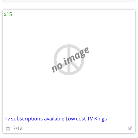
$15
no image
Tv subscriptions available Low cost TV Kings
7/19