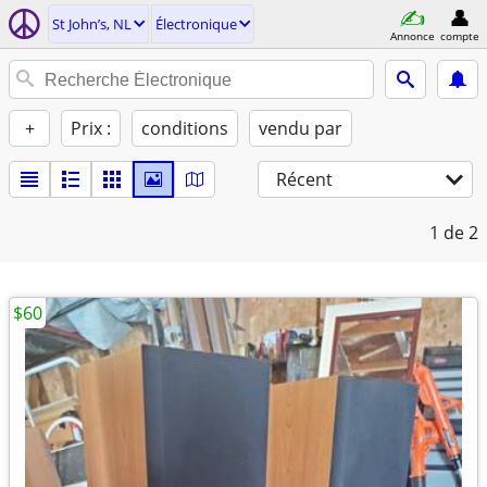
St John’s, NL
Électronique
Annonce
compte
+
Prix :
conditions
vendu par
Récent
1
de 2
$60