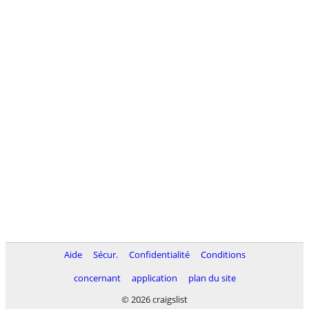
Aide
Sécur.
Confidentialité
Conditions
concernant
application
plan du site
© 2026 craigslist