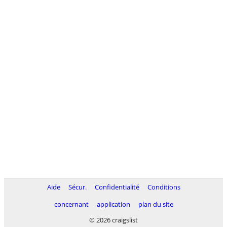
Aide
Sécur.
Confidentialité
Conditions
concernant
application
plan du site
© 2026 craigslist