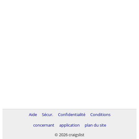
Aide
Sécur.
Confidentialité
Conditions
concernant
application
plan du site
© 2026 craigslist