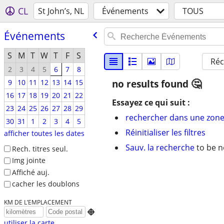
CL
St John’s, NL
Événements
TOUS
Événements
S
M
T
W
T
F
S
Réc
2
3
4
5
6
7
8
9
10
11
12
13
14
15
no results found
16
17
18
19
20
21
22
Essayez ce qui suit :
23
24
25
26
27
28
29
rechercher dans une zone
30
31
1
2
3
4
5
Réinitialiser les filtres
afficher toutes les dates
Sauv. la recherche
to be n
Rech. titres seul.
Img jointe
Affiché auj.
cacher les doublons
KM DE L’EMPLACEMENT

utiliser la carte...