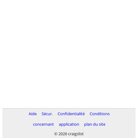
Aide
Sécur.
Confidentialité
Conditions
concernant
application
plan du site
© 2026 craigslist