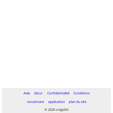
Aide
Sécur.
Confidentialité
Conditions
concernant
application
plan du site
© 2026 craigslist