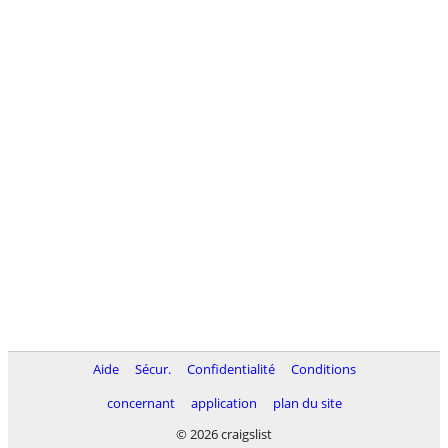
Aide
Sécur.
Confidentialité
Conditions
concernant
application
plan du site
© 2026 craigslist