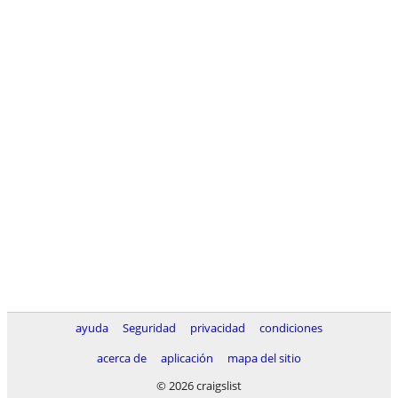
ayuda
Seguridad
privacidad
condiciones
acerca de
aplicación
mapa del sitio
© 2026 craigslist