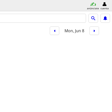
anúnciate
cuenta
Mon, Jun 8