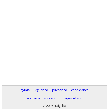
ayuda
Seguridad
privacidad
condiciones
acerca de
aplicación
mapa del sitio
© 2026 craigslist