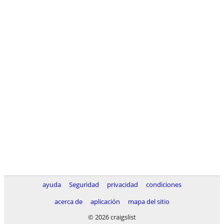
ayuda
Seguridad
privacidad
condiciones
acerca de
aplicación
mapa del sitio
© 2026 craigslist