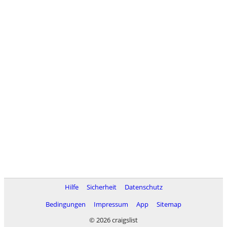
Hilfe
Sicherheit
Datenschutz
Bedingungen
Impressum
App
Sitemap
© 2026 craigslist