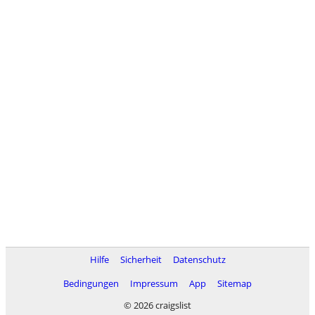
Hilfe
Sicherheit
Datenschutz
Bedingungen
Impressum
App
Sitemap
© 2026 craigslist