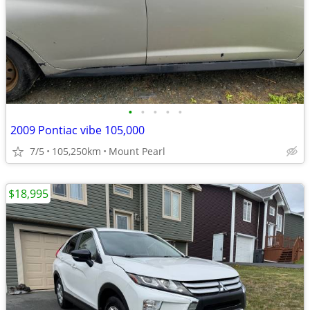
•
•
•
•
•
2009 Pontiac vibe 105,000
7/5
105,250km
Mount Pearl
$18,995