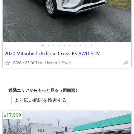
•
•
•
•
•
•
•
•
•
•
2020 Mitsubishi Eclipse Cross ES AWD SUV
6/26
63,001km
Mount Pearl
近隣エリアからもっと見る（距離順）
より広い範囲を検索する
$17,999