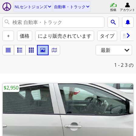
NLセントジョンズ
自動車・トラック
投稿
アカウント
+
価格
により販売されています
タイプ
型式
最新
1 - 2
3 の
$2,950