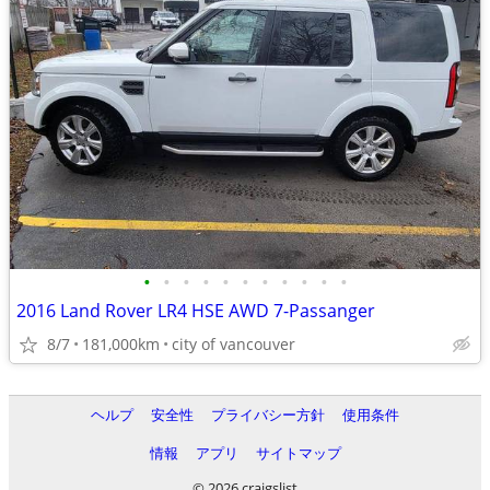
•
•
•
•
•
•
•
•
•
•
•
2016 Land Rover LR4 HSE AWD 7-Passanger
8/7
181,000km
city of vancouver
ヘルプ
安全性
プライバシー方針
使用条件
情報
アプリ
サイトマップ
© 2026 craigslist