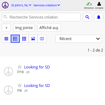
St John’s, NL
Services création
Annonce
compte
+
Img jointe
Affiché auj.
Récent
1 - 2
de 2
Looking for SD
7/10
Looking for SD
7/6