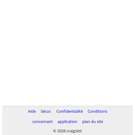
Aide
Sécur.
Confidentialité
Conditions
concernant
application
plan du site
© 2026 craigslist