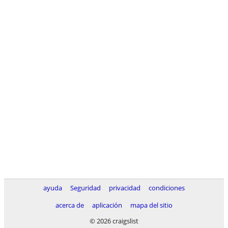
ayuda
Seguridad
privacidad
condiciones
acerca de
aplicación
mapa del sitio
© 2026 craigslist