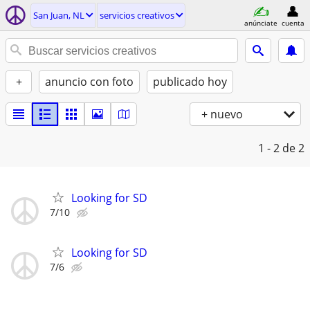
San Juan, NL
servicios creativos
anúnciate
cuenta
+
anuncio con foto
publicado hoy
+ nuevo
1 - 2
de 2
Looking for SD
7/10
Looking for SD
7/6