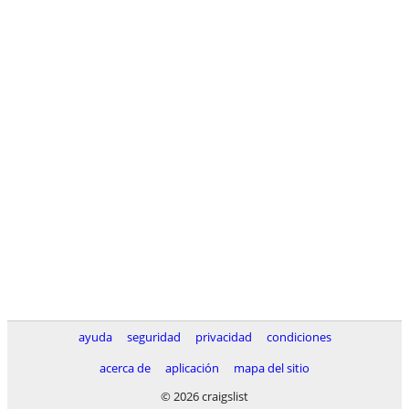
ayuda
seguridad
privacidad
condiciones
acerca de
aplicación
mapa del sitio
© 2026 craigslist