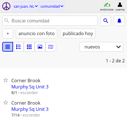
san juan, NL
comunidad
anúnciate
cuenta
+
anuncio con foto
publicado hoy
nuevos
1 - 2
de 2
Corner Brook
Murphy Sq Unit 3
esconder
8/1
Corner Brook
Murphy Sq Unit 3
esconder
7/14