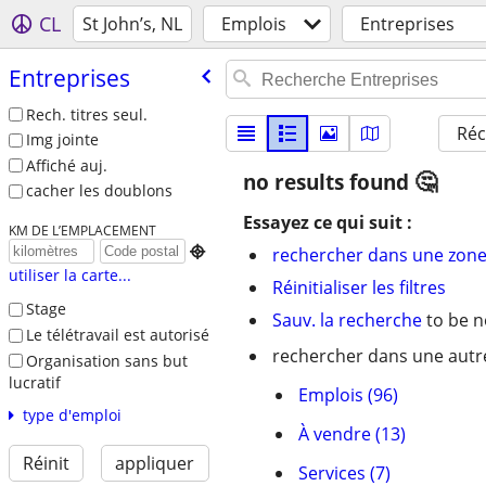
CL
St John’s, NL
Emplois
Entreprises
Entreprises
Rech. titres seul.
Réc
Img jointe
Affiché auj.
no results found
cacher les doublons
Essayez ce qui suit :
KM DE L’EMPLACEMENT

rechercher dans une zone
utiliser la carte...
Réinitialiser les filtres
Stage
Sauv. la recherche
to be n
Le télétravail est autorisé
rechercher dans une autre
Organisation sans but
lucratif
Emplois (96)
type d'emploi
À vendre (13)
Réinit
appliquer
Services (7)