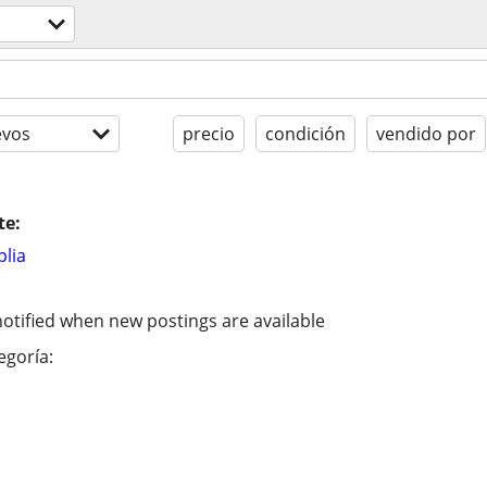
evos
precio
condición
vendido por
te:
lia
otified when new postings are available
egoría: