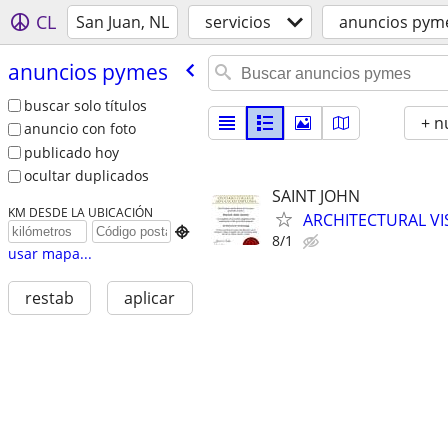
CL
San Juan, NL
servicios
anuncios pym
anuncios pymes
buscar solo títulos
+ n
anuncio con foto
publicado hoy
ocultar duplicados
SAINT JOHN
KM DESDE LA UBICACIÓN
ARCHITECTURAL VI

8/1
usar mapa...
restab
aplicar