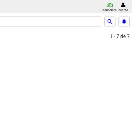
anúnciate
cuenta
1 - 7
de 7