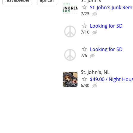
restablecer
aplicar
St. John's
St. John's Junk Rem
7/23
Looking for SD
7/10
Looking for SD
7/6
St. John's, NL
$49.00 / Night House
6/30