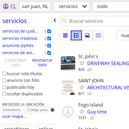
CL
san juan, NL
servicios
todo
servicios
servicios de cuidado del hogar
3
nu
servicios creativos
2
anuncios pymes
1
servicios de animales
1
St. John's
Comprobar
desmarcar
DRIVEWAY SEALING! 
todo
todo
8/4
buscar solo títulos
anuncio con foto
SAINT JOHN
publicado hoy
ARCHITECTURAL VI
8/1
ocultar duplicados
Fogo Island
KM DESDE LA UBICACIÓN

Guy time
usar mapa...
7/31