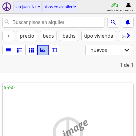
san juan, NL
pisos en alquiler
anúnciate
cuenta
+
precio
beds
baths
tipo vivienda
se ad
nuevos
1
de 1
$550
no image