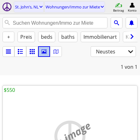
St. John’s, NL
Wohnungen/Immo zur Miete
Beitrag
Konto
+
Preis
beds
baths
Immobilienart
Katze
Neustes
1
von 1
$550
no image